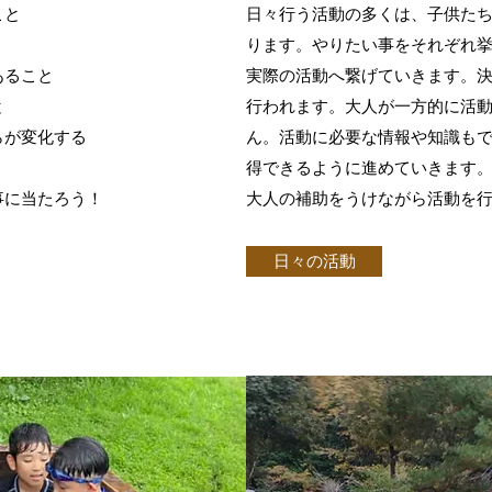
こと
日々行う活動の多くは、子供た
ります。やりたい事をそれぞれ
あること
実際の活動へ繋げていきます。
と
行われます。大人が一方的に活
らが変化する
ん。活動に必要な情報や知識も
得できるように進めていきます
事に当たろう！
大人の補助をうけながら活動を
日々の活動