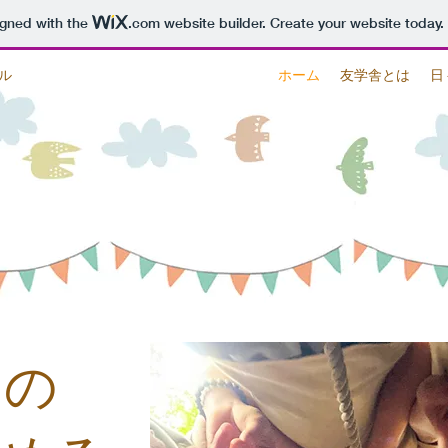
igned with the
.com
website builder. Create your website today.
ル
ホーム
友学舎とは
日
つの